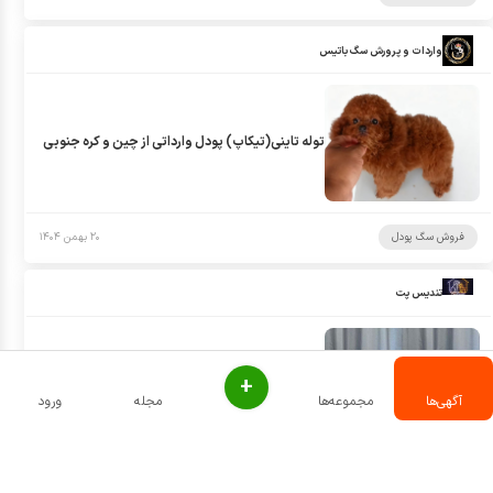
واردات و پرورش سگ باتیس
توله تاینی(تیکاپ) پودل وارداتی از چین و کره جنوبی
فروش سگ پودل
۲۰ بهمن ۱۴۰۴
تندیس پت
+
فروش توله توی پودل
آگهی‌ها
مجموعه‌ها
مجله
ورود
فروش سگ پودل
۱۸ دی ۱۴۰۴