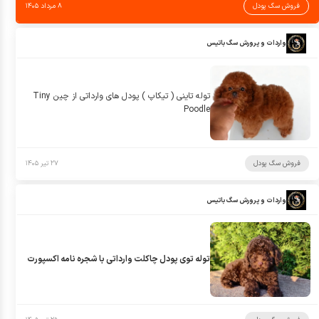
فروش سگ پودل
۸ مرداد ۱۴۰۵
واردات و پرورش سگ باتیس
توله تاینی ( تیکاپ ) پودل های وارداتی از چین Tiny
Poodle
فروش سگ پودل
۲۷ تیر ۱۴۰۵
واردات و پرورش سگ باتیس
توله توی پودل چاکلت وارداتی با شجره نامه اکسپورت