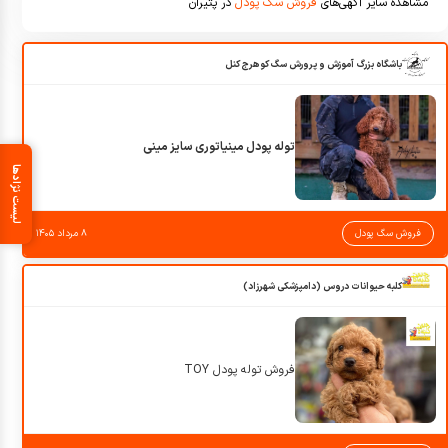
مشاهده سایر آگهی‌های
فروش سگ پودل
در پتیران
باشگاه بزرگ آموزش و پرورش سگ کوهرج کنل
توله پودل مینیاتوری سایز مینی
لیست نژادها
فروش سگ پودل
۸ مرداد ۱۴۰۵
کلبه حیوانات دروس (دامپزشکی شهرزاد)
فروش توله پودل TOY