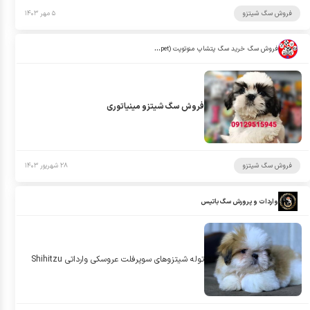
فروش سگ شیتزو
۵ مهر ۱۴۰۳
فروش سگ خرید سگ پتشاپ منوتوپت (manotopet)
فروش سگ شیتزو مینیاتوری
فروش سگ شیتزو
۲۸ شهریور ۱۴۰۳
واردات و پرورش سگ باتیس
توله شيتزوهاى سوپرفلت عروسكى وارداتى Shihitzu