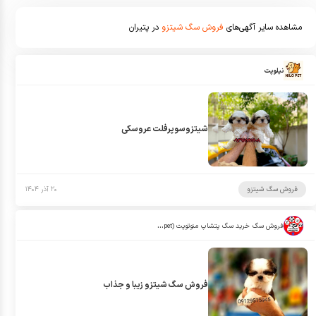
مشاهده سایر آگهی‌های
فروش سگ شیتزو
در پتیران
نیلوپت
شیتزوسوپرفلت عروسکی
فروش سگ شیتزو
۲۰ آذر ۱۴۰۴
فروش سگ خرید سگ پتشاپ منوتوپت (manotopet)
فروش سگ شیتزو زیبا و جذاب