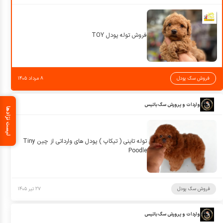
فروش توله پودل TOY
فروش سگ پودل
۸ مرداد ۱۴۰۵
واردات و پرورش سگ باتیس
لیست نژادها
توله تاینی ( تیکاپ ) پودل های وارداتی از چین Tiny
Poodle
فروش سگ پودل
۲۷ تیر ۱۴۰۵
واردات و پرورش سگ باتیس