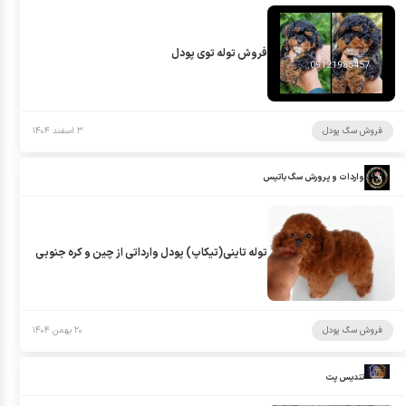
فروش توله توی پودل
فروش سگ پودل
۳ اسفند ۱۴۰۴
واردات و پرورش سگ باتیس
توله تاینی(تیکاپ) پودل وارداتی از چین و کره جنوبی
فروش سگ پودل
۲۰ بهمن ۱۴۰۴
تندیس پت