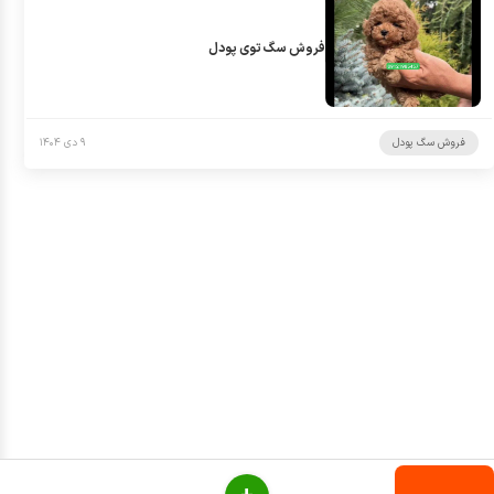
فروش سگ توی پودل
فروش سگ پودل
۹ دی ۱۴۰۴