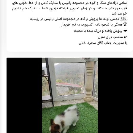
تمامى نژادهاى سگ و گربه در مجموعه باتيس با مدارك كامل و از خط خونى هاى 
قهرمانان دنيا هستند و در زمان تحويل فرشته نازنين شما ، مدارك هم تقديم 
با مديريت جناب آقاى سعيد خانى