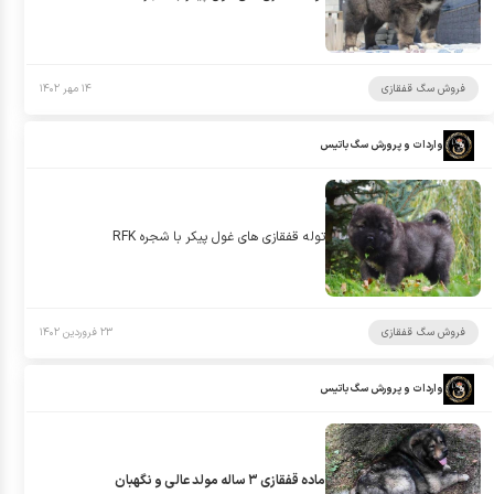
فروش سگ قفقازی
۱۴ مهر ۱۴۰۲
واردات و پرورش سگ باتیس
توله قفقازى هاى غول پيكر با شجره RFK
فروش سگ قفقازی
۲۳ فروردین ۱۴۰۲
واردات و پرورش سگ باتیس
ماده قفقازى ٣ ساله مولد عالى و نگهبان