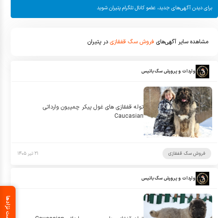
برای دیدن آگهی‌های جدید، عضو کانال تلگرام پتیران شوید
مشاهده سایر آگهی‌های
فروش سگ قفقازی
در پتیران
واردات و پرورش سگ باتیس
توله قفقازی های غول پیکر چمپیون وارداتی
Caucasian
فروش سگ قفقازی
۲۱ تیر ۱۴۰۵
واردات و پرورش سگ باتیس
لیست نژادها