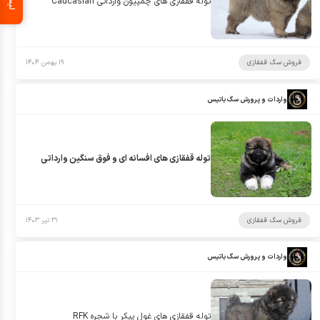
توله قفقازی های چمپیون وارداتی Caucasian
فروش سگ قفقازی
۱۹ بهمن ۱۴۰۴
واردات و پرورش سگ باتیس
توله قفقازى هاى افسانه اى و فوق سنگين وارداتى
فروش سگ قفقازی
۳۱ تیر ۱۴۰۳
واردات و پرورش سگ باتیس
توله قفقازى هاى غول پيكر با شجره RFK