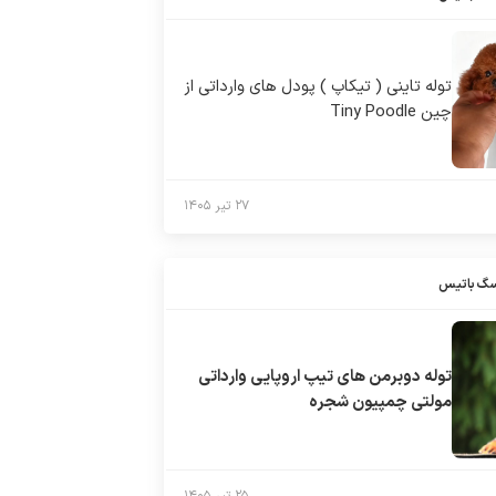
توله تاینی ( تیکاپ ) پودل های وارداتی از
چین Tiny Poodle
۲۷ تیر ۱۴۰۵
سگ باتیس
توله دوبرمن های تیپ اروپایی وارداتی
مولتی چمپیون شجره