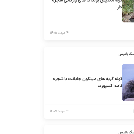
توله انگلیش بولداگ های وارداتی شجره
دار
۴ مرداد ۱۴۰۵
سگ باتیس
توله گربه های مینکون جایانت با شجره
نامه اکسپورت
۴ مرداد ۱۴۰۵
سگ باتیس