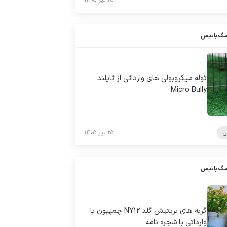
۲۵ تیر ۱۴۰۵
سگ باتیس
توله میکروبولی های وارداتی از تایلند
Micro Bully
ی
۲۵ تیر ۱۴۰۵
سگ باتیس
گربه های بریتیش گلد NY۱۲ چمپیون با
وارداتی با شجره نامه