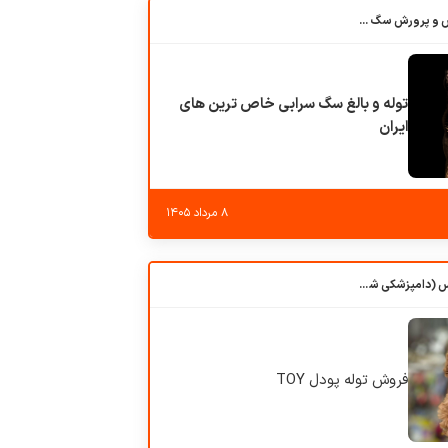
باشگاه بزرگ آموزش و پرورش سگ کوهرج کنل
توله و بالغ سگ سرابی خاص ترین های
ایران
۸ مرداد ۱۴۰۵
کلبه حیوانات دروس (دامپزشکی شهرزاد)
فروش توله پودل TOY