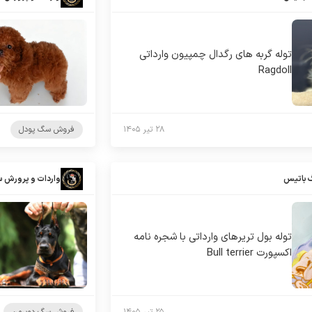
توله گربه های رگدال چمپیون وارداتی
Ragdoll
۲۸ تیر ۱۴۰۵
فروش سگ پودل
 باتیس
واردات و پرورش 
توله بول تریرهای وارداتی با شجره نامه
اکسپورت Bull terrier