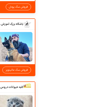
فروش سگ پودل
فروش سگ مالینویز