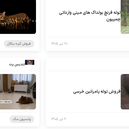
توله فرنچ بولداگ های مینی وارداتی
چمپیون
۲۰ تیر ۱۴۰۵
فروش گربه بنگال
تندیس پت
فروش توله پامرانین خرسی
۹ تیر ۱۴۰۵
پانسیون سگ