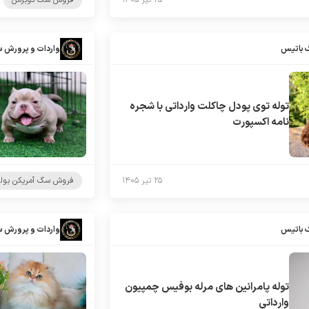
۲۵ تیر ۱۴۰۵
فروش سگ دوبرمن
 باتیس
واردات و پرورش 
توله توی پودل چاکلت وارداتی با شجره
نامه اکسپورت
۲۵ تیر ۱۴۰۵
فروش سگ آمریکن بول
 باتیس
واردات و پرورش 
توله پامرانین های مرله بوفیس چمپیون
وارداتی