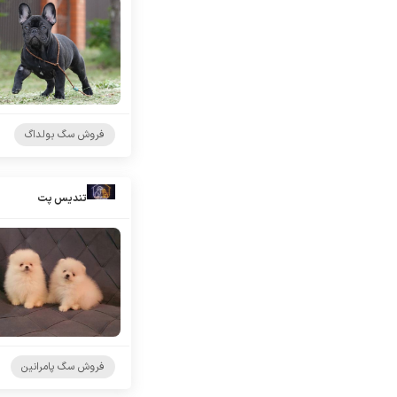
فروش سگ بولداگ
تندیس پت
فروش سگ پامرانین