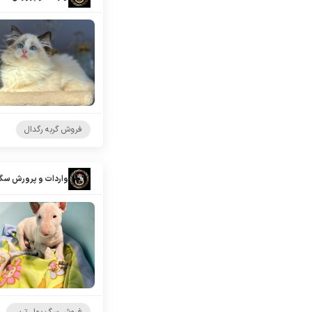
فروش گربه رگدال
واردات و پرورش سگ