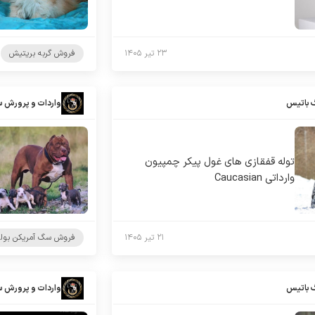
۲۳ تیر ۱۴۰۵
فروش گربه بریتیش
 باتیس
واردات و پرورش 
توله قفقازی های غول پیکر چمپیون
وارداتی Caucasian
۲۱ تیر ۱۴۰۵
فروش سگ آمریکن بول
 باتیس
واردات و پرورش 