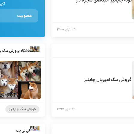
توله جاپانيز آكيتاهاى شجره دار
آگهی
عضویت
۲۴ آبان ۱۴۰۰
باشگاه پرورش سگ پ
فروش سگ امپریال چاینیز
۲۶ مهر ۱۳۹۷
فروش سگ جاپانیز
لی لی پت