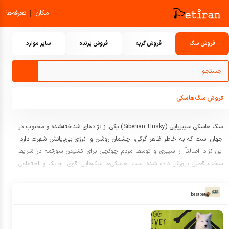
|
مکان
تعرفه‌ها
فروش سگ
فروش گربه
فروش پرنده
سایر موارد
فروش سگ هاسکی
سگ
هاسکی سیبریایی (Siberian Husky)
یکی از نژادهای شناخته‌شده و محبوب در
جهان است که به خاطر ظاهر گرگی، چشمان روشن و انرژی بی‌پایانش شهرت دارد.
این نژاد اصالتاً از سیبری و توسط مردم چوکچی برای کشیدن سورتمه در شرایط
سخت قطبی پرورش داده شده است. هاسکی‌ها سگ‌هایی قوی، چابک و اجتماعی
هستند که عاشق بازی، دویدن و بودن در کنار انسان‌ها می‌باشند.
پوشش مویی ضخیم و دولایه آن‌ها را در برابر سرما محافظت می‌کند و رنگ‌های
bestpet
متنوعی چون سفید، خاکستری، سیاه و قرمز دارد. خلق‌وخوی هاسکی‌ها دوستانه و
مهربان است، ولی روحیه‌ی مستقل و گاه سرسخت آن‌ها نیاز به آموزش و تربیت
صحیح از سنین پایین دارد.