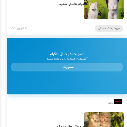
توله هاسکی سفید
هاسکی‌ها به دلیل نیاز بالا به فعالیت بدنی، گزینه‌ی مناسبی برای آپارتمان نیستند و
محیط‌های باز را ترجیح می‌دهند. اگر به دنبال سگی وفادار، پرتحرک و زیبا هستید،
هاسکی انتخابی جذاب است. با مراجعه به پتیران می‌توانید آگهی‌های معتبر
خرید و
فروش سگ هاسکی
را از معتبرترین پرورش‌دهندگان و صاحبان حیوانات خانگی
فروش سگ هاسکی
۲۱ شهریور ۱۴۰۲
مشاهده کنید.
عضویت در کانال تلگرام
آگهی‌های جدید را اول از همه ببینید
عضویت
Petco
پامسکی های بانمک