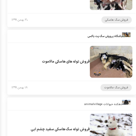
فروش سگ هاسکی
۳۰ بهمن ۱۳۹۹
باشگاه پرورش سگ پت باکس
فروش توله های هاسکی مالاموت
فروش سگ مالاموت
۱۸ بهمن ۱۳۹۹
دهکده حیوانات animalvillage
فروش توله سگ هاسکی سفید چشم ابی