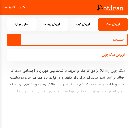
|
مکان
تعرفه‌ها
فروش سگ
فروش گربه
فروش پرنده
سایر موارد
فروش سگ چین
سگ چین (Chin) نژادی کوچک و ظریف با شخصیتی مهربان و اجتماعی است که
اصالتاً از آسیا آمده است. این نژاد برای نگهداری در آپارتمان و همراهی خانواده مناسب
است و با اعضای خانواده، کودکان و دیگر حیوانات خانگی رفتار دوستانه‌ای دارد. سگ
چین باهوش است و توانایی یادگیری فرمان‌ها و رفتارهای اجتماعی را به خوبی دارد.
این نژاد نیازمند فعالیت روزانه متوسط و توجه به تعامل اجتماعی است. آموزش
زودهنگام و عادت دادن به محیط و افراد مختلف برای داشتن سگی متعادل و
خوش‌رفتار اهمیت بالایی دارد. پوشش نرم و ابریشمی سگ چین نیاز به مراقبت
منظم دارد تا سلامت پوست و مو حفظ شود.
سگ چین برای افرادی که به دنبال یک همراه کوچک، وفادار و مهربان هستند گزینه‌ای