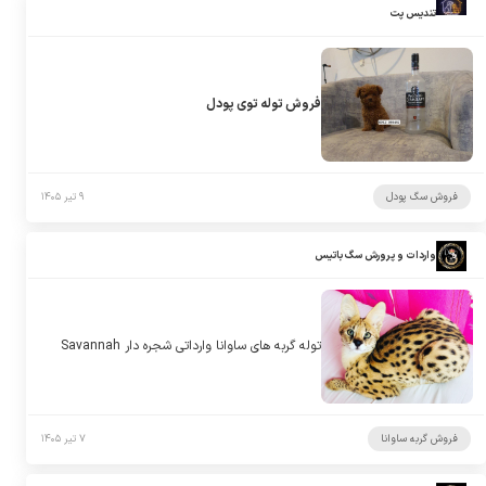
تندیس پت
فروش توله توی پودل
فروش سگ پودل
۹ تیر ۱۴۰۵
واردات و پرورش سگ باتیس
توله گربه های ساوانا وارداتی شجره دار Savannah
فروش گربه ساوانا
۷ تیر ۱۴۰۵