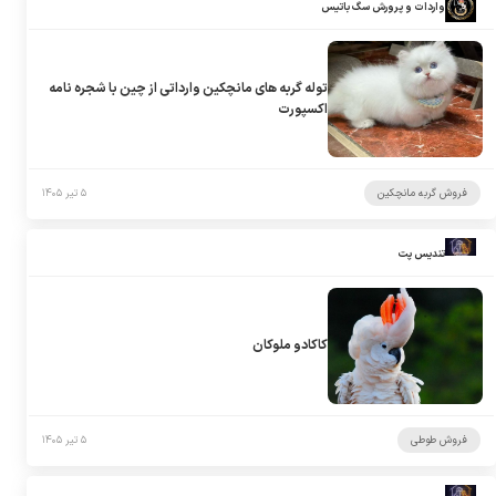
واردات و پرورش سگ باتیس
توله گربه های مانچکین وارداتی از چین با شجره نامه
اکسپورت
فروش گربه مانچکین
۵ تیر ۱۴۰۵
تندیس پت
کاکادو ملوکان
فروش طوطی
۵ تیر ۱۴۰۵