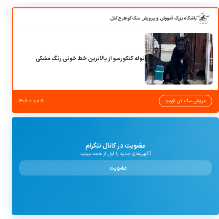
باشگاه بزرگ آموزش و پرورش سگ کوهرج کنل
توله کنکورسو از بالاترین خط خونی رنگ مشکی
فروش سگ کن کورسو
۸ مرداد ۱۴۰۵
عضویت در کانال تلگرام
آگهی‌های جدید را اول از همه ببینید
عضویت