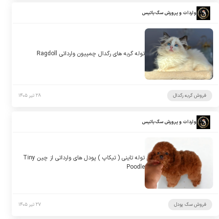
واردات و پرورش سگ باتیس
توله گربه های رگدال چمپیون وارداتی Ragdoll
فروش گربه رگدال
۲۸ تیر ۱۴۰۵
واردات و پرورش سگ باتیس
توله تاینی ( تیکاپ ) پودل های وارداتی از چین Tiny
Poodle
فروش سگ پودل
۲۷ تیر ۱۴۰۵