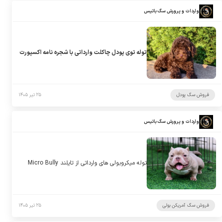
واردات و پرورش سگ باتیس
توله توی پودل چاکلت وارداتی با شجره نامه اکسپورت
فروش سگ پودل
۲۵ تیر ۱۴۰۵
واردات و پرورش سگ باتیس
توله میکروبولی های وارداتی از تایلند Micro Bully
فروش سگ آمریکن بولی
۲۵ تیر ۱۴۰۵