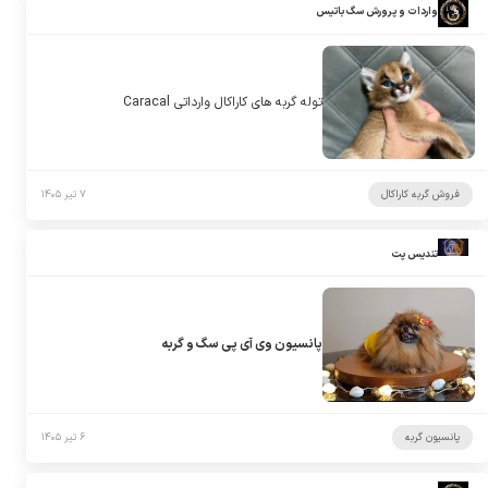
واردات و پرورش سگ باتیس
توله گربه های کاراکال وارداتی Caracal
فروش گربه کاراکال
۷ تیر ۱۴۰۵
تندیس پت
پانسیون وی آی پی سگ و گربه
پانسیون گربه
۶ تیر ۱۴۰۵