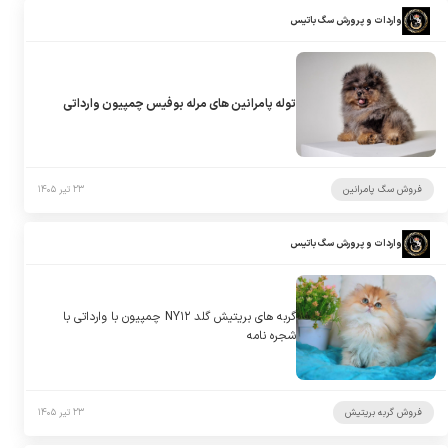
واردات و پرورش سگ باتیس
توله پامرانین های مرله بوفیس چمپیون وارداتی
فروش سگ پامرانین
۲۳ تیر ۱۴۰۵
واردات و پرورش سگ باتیس
گربه های بریتیش گلد NY۱۲ چمپیون با وارداتی با
شجره نامه
فروش گربه بریتیش
۲۳ تیر ۱۴۰۵