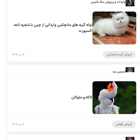
واردات و پرورش سگ باتیس
توله گربه های مانچکین وارداتی از چین با شجره نامه
اکسپورت
فروش گربه مانچکین
۵ تیر ۱۴۰۵
تندیس پت
کاکادو ملوکان
فروش طوطی
۵ تیر ۱۴۰۵