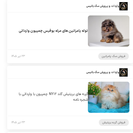
واردات و پرورش سگ باتیس
توله پامرانین های مرله بوفیس چمپیون وارداتی
فروش سگ پامرانین
۲۳ تیر ۱۴۰۵
واردات و پرورش سگ باتیس
گربه های بریتیش گلد NY۱۲ چمپیون با وارداتی با
شجره نامه
فروش گربه بریتیش
۲۳ تیر ۱۴۰۵