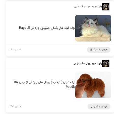
واردات و پرورش سگ باتیس
توله گربه های رگدال چمپیون وارداتی Ragdoll
فروش گربه رگدال
۲۸ تیر ۱۴۰۵
واردات و پرورش سگ باتیس
توله تاینی ( تیکاپ ) پودل های وارداتی از چین Tiny
Poodle
فروش سگ پودل
۲۷ تیر ۱۴۰۵