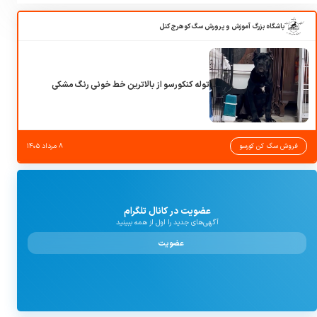
باشگاه بزرگ آموزش و پرورش سگ کوهرج کنل
توله کنکورسو از بالاترین خط خونی رنگ مشکی
فروش سگ کن کورسو
۸ مرداد ۱۴۰۵
عضویت در کانال تلگرام
آگهی‌های جدید را اول از همه ببینید
عضویت