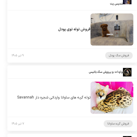
تندیس پت
فروش توله توی پودل
فروش سگ پودل
۹ تیر ۱۴۰۵
واردات و پرورش سگ باتیس
توله گربه های ساوانا وارداتی شجره دار Savannah
فروش گربه ساوانا
۷ تیر ۱۴۰۵