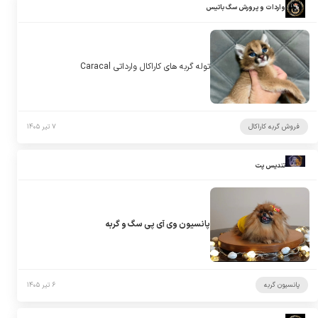
واردات و پرورش سگ باتیس
توله گربه های کاراکال وارداتی Caracal
فروش گربه کاراکال
۷ تیر ۱۴۰۵
تندیس پت
پانسیون وی آی پی سگ و گربه
پانسیون گربه
۶ تیر ۱۴۰۵