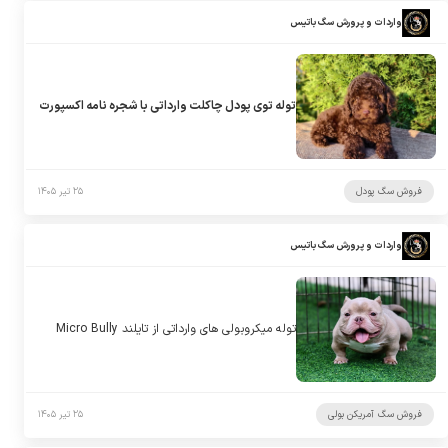
واردات و پرورش سگ باتیس
توله توی پودل چاکلت وارداتی با شجره نامه اکسپورت
فروش سگ پودل
۲۵ تیر ۱۴۰۵
واردات و پرورش سگ باتیس
توله میکروبولی های وارداتی از تایلند Micro Bully
فروش سگ آمریکن بولی
۲۵ تیر ۱۴۰۵